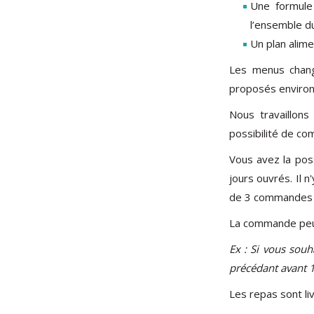
Une formule
l’ensemble du
Un plan alim
Les menus chang
proposés environ 
Nous travaillon
possibilité de co
Vous avez la poss
jours ouvrés. Il 
de 3 commandes 
La commande peut 
Ex : Si vous souh
précédant avant 
Les repas sont liv