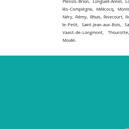
Plessis-Brion, Longueil-Annel, L
lès-Compiègne, Mélicocq, Mont
Néry, Rémy, Rhuis, Rivecourt, Ro
le-Petit, Saint-Jean-aux-Bois, Sa
Vaast-de-Longmont, Thourotte
Moulin.