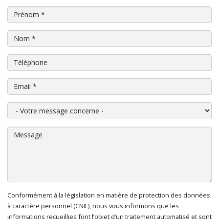
Prénom
*
Nom
*
Téléphone
Email
*
Votre message concerne
Message
Conformément à la législation en matière de protection des données
En cliquant sur "Envoyer", je consens au traitement de mes
à caractère personnel (CNIL), nous vous informons que les
données à caractère personnel
*
informations recueillies font l’objet d’un traitement automatisé et sont